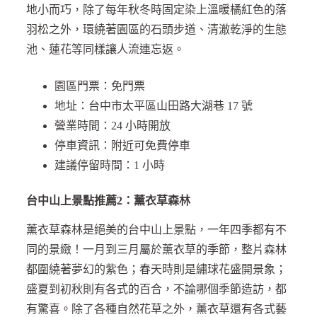
地小而巧，除了每年秋冬時固定染上溫暖橘紅色的落
羽松之外，環繞著園區的石頭步道、清澈乾淨的生態
池、蓮花等同樣讓人流連忘返。
園區門票：免門票
地址：台中市太平區山田路大湖巷 17 號
營業時間：24 小時開放
停車資訊：附近可免費停車
建議停留時間：1 小時
台中山上景點推薦2：薰衣草森林
薰衣草森林是絕美的台中山上景點，一年四季都有不
同的景緻！一月到三月屬於薰衣草的季節，整片森林
都圍繞著夢幻的紫色；春天時則是繡球花盛開景象；
盛夏到初秋則有各式的百合，不論哪個季節造訪，都
有驚喜。除了各種自然花草之外，薰衣草還有各式藝