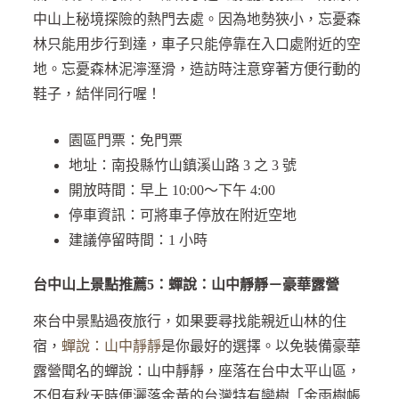
中山上秘境探險的熱門去處。因為地勢狹小，忘憂森
林只能用步行到達，車子只能停靠在入口處附近的空
地。忘憂森林泥濘溼滑，造訪時注意穿著方便行動的
鞋子，結伴同行喔！
園區門票：免門票
地址：南投縣竹山鎮溪山路 3 之 3 號
開放時間：早上 10:00～下午 4:00
停車資訊：可將車子停放在附近空地
建議停留時間：1 小時
台中山上景點推薦5：蟬說：山中靜靜－豪華露營
來台中景點過夜旅行，如果要尋找能親近山林的住
宿，
蟬說：山中靜靜
是你最好的選擇。以免裝備豪華
露營聞名的蟬說：山中靜靜，座落在台中太平山區，
不但有秋天時便灑落金黃的台灣特有欒樹「金雨樹帳