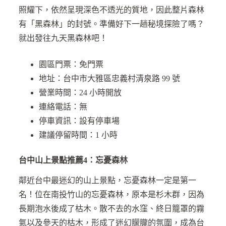
照耀下，依然呈現深色不透光的質地，因此整片森林
有「黑森林」的封號。準備好下一趟秘境探險了嗎？
就出發往九天黑森林吧！
園區門票：免門票
地址：台中市大雅區忠義村清泉路 99 號
營業時間：24 小時開放
連絡電話：無
停車資訊：設有停車場
建議停留時間：1 小時
台中山上景點推薦4：忘憂森林
鄰近台中最迷幻的山上景點，忘憂森林一定是第一
名！位在南投竹山的忘憂森林，原本是杉木群，因為
長期泡水後成了枯木。散不去的水窪、終日籠罩的霧
氣以及參天的枯木，形成了迷幻朦朧的氛圍，成為台