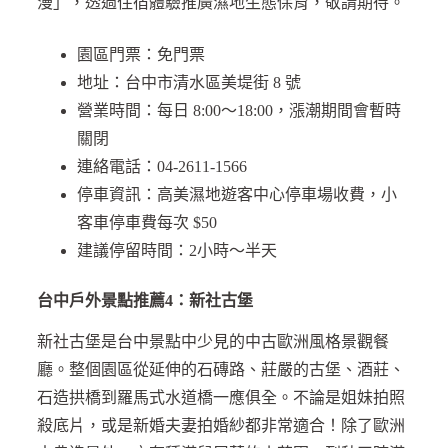
漫」，透過住宿體驗推廣濕地生態保育，敬請期待。
園區門票：免門票
地址：台中市清水區美堤街 8 號
營業時間：每日 8:00～18:00，漲潮期間會暫時
關閉
連絡電話：04-2611-1566
停車資訊：高美濕地遊客中心停車場收費，小
客車停車費每次 $50
建議停留時間：2小時～半天
台中戶外景點推薦4：新社古堡
新社古堡是台中景點中少見的中古歐洲風格景觀餐
廳。整個園區從延伸的石磚路、莊嚴的古堡、酒莊、
石造拱橋到羅馬式水道橋一應俱全。不論是姐妹拍照
殺底片，或是新婚夫妻拍婚紗都非常適合！除了歐洲