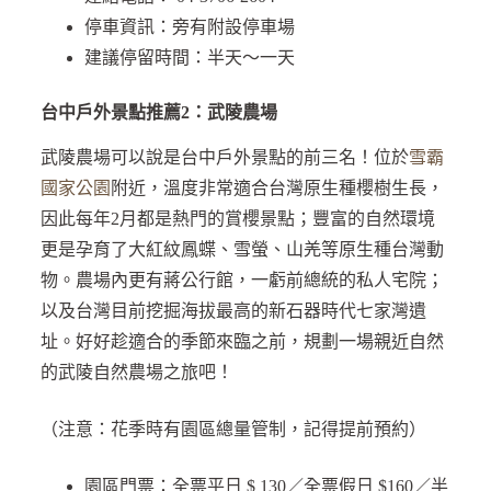
停車資訊：旁有附設停車場
建議停留時間：半天～一天
台中戶外景點推薦2：武陵農場
武陵農場可以說是台中戶外景點的前三名！位於
雪霸
國家公園
附近，溫度非常適合台灣原生種櫻樹生長，
因此每年2月都是熱門的賞櫻景點；豐富的自然環境
更是孕育了大紅紋鳳蝶、雪螢、山羌等原生種台灣動
物。農場內更有蔣公行館，一虧前總統的私人宅院；
以及台灣目前挖掘海拔最高的新石器時代七家灣遺
址。好好趁適合的季節來臨之前，規劃一場親近自然
的武陵自然農場之旅吧！
（注意：花季時有園區總量管制，記得提前預約）
園區門票：全票平日 $ 130／全票假日 $160／半