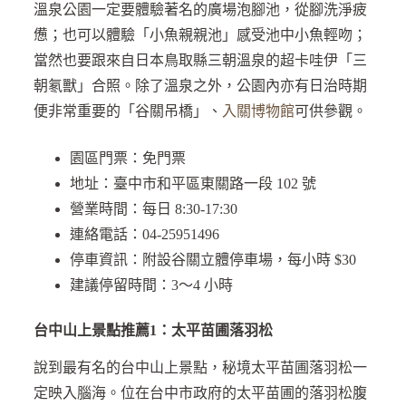
溫泉公園一定要體驗著名的廣場泡腳池，從腳洗淨疲
憊；也可以體驗「小魚親親池」感受池中小魚輕吻；
當然也要跟來自日本鳥取縣三朝溫泉的超卡哇伊「三
朝氡獸」合照。除了溫泉之外，公園內亦有日治時期
便非常重要的「谷關吊橋」、
入關博物館
可供參觀。
園區門票：免門票
地址：臺中市和平區東關路一段 102 號
營業時間：每日 8:30-17:30
連絡電話：04-25951496
停車資訊：附設谷關立體停車場，每小時 $30
建議停留時間：3～4 小時
台中山上景點推薦1：太平苗圃落羽松
說到最有名的台中山上景點，秘境太平苗圃落羽松一
定映入腦海。位在台中市政府的太平苗圃的落羽松腹