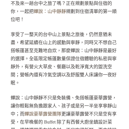
不及來一趟台中之旅了嗎？正在規劃景點與住宿的
你，一起把
蟬說：山中靜靜
規劃到住宿清單的第一順
位吧！
享受了一整天的台中山上景點之旅後，仍然意猶未
盡，希望延續在山上的感動與寧靜，同時又不想自己
搭帳篷甚至克難地自炊，那麼蟬說：山中靜靜是最好
的選擇。全區限定帳篷數量保證住宿體驗的私密與寧
靜外，有營火大草皮、餐廳以及乾淨寬大的盥洗空
間；營帳內還有冷氣空調以及舒服雙人床讓你一夜好
眠。
蟬說：山中靜靜不只是免裝備、免搭帳篷豪華露營，
讓你輕鬆無負擔跟家人、孩子或是另一半坐享寧靜山
中；而
蟬說豪華露營團隊
更讓豪華露營不只是空有享
受，在早晚餐的 Buffet 除了有西餐大廚坐鎮設計菜