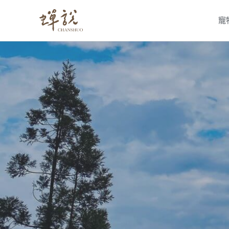
跳
寵
至
主
要
內
容