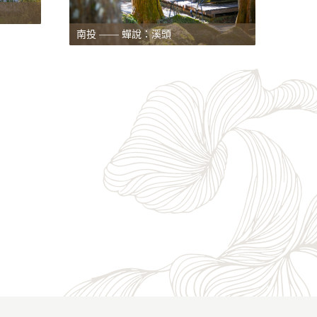
南投 —— 蟬說：溪頭