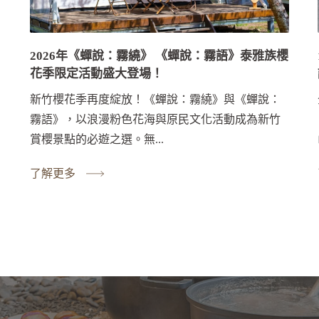
2026年《蟬說：霧繞》 《蟬說：霧語》泰雅族櫻
花季限定活動盛大登場！
新竹櫻花季再度綻放！《蟬說：霧繞》與《蟬說：
霧語》，以浪漫粉色花海與原民文化活動成為新竹
賞櫻景點的必遊之選。無...
了解更多