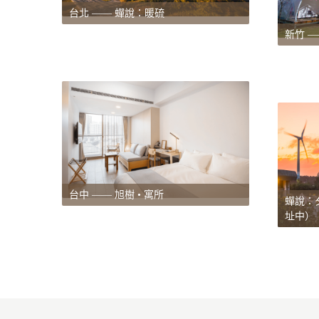
台北 —— 蟬說：暖硫
新竹 
台中 —— 旭樹 • 寓所
蟬說：
址中）