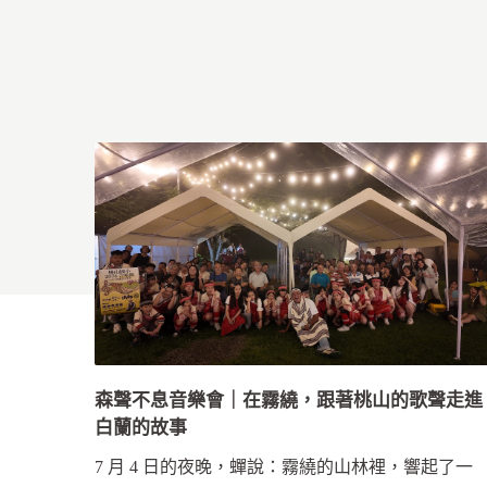
森聲不息音樂會｜在霧繞，跟著桃山的歌聲走進
白蘭的故事
7 月 4 日的夜晚，蟬說：霧繞的山林裡，響起了一