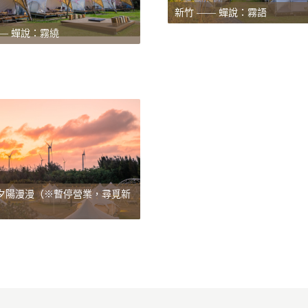
新竹 —— 蟬說：霧語
—— 蟬說：霧繞
夕陽漫漫（※暫停營業，尋覓新