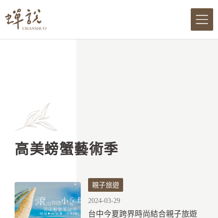
跳
至
主
要
內
容
高美螃蟹藝術季
親子旅遊
2024-03-29
台中今夏跨界時尚結合親子旅遊