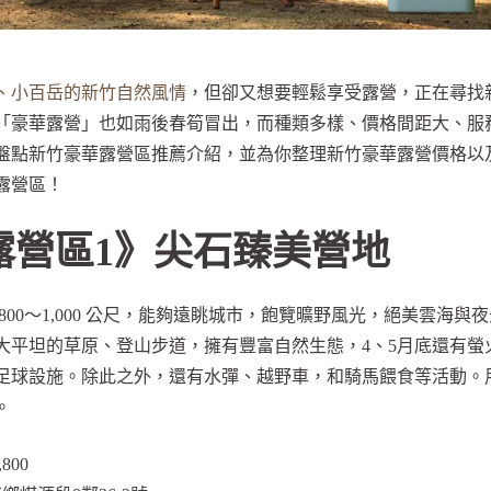
、小百岳的新竹自然風情
，但卻又想要輕鬆享受露營，正在尋找
「豪華露營」也如雨後春筍冒出，而種類多樣、價格間距大、服
盤點新竹豪華露營區推薦介紹，並為你整理新竹豪華露營價格以
露營區！
露營區1》尖石臻美營地
800～1,000 公尺，能夠遠眺城市，飽覽曠野風光，絕美雲海
大平坦的草原、登山步道，擁有豐富自然生態，4、5月底還有螢
足球設施。除此之外，還有水彈、越野車，和騎馬餵食等活動。
。
800