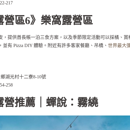
2-217
露營區6》樂窩露營區
皮，提供酋長帳一泊三食方案，以及季節限定活動可以採橘、賞
有 Pizza DIY 體驗。附近有許多客家餐廳、吊橋、
世界最大
鄉湖光村十二寮8-10號
4-258
露營推薦｜蟬說：霧繞