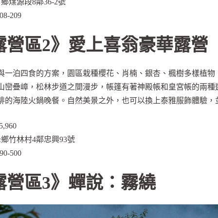
煤源段8鄰36-2號
8-209
露營區2》愛上喜翁豪華露營
與一泊四食的方案，園區栽種櫻花、肖楠、銀杏、楓樹多樣植物
山巒疊嶂，松林步道之間漫步，帳篷有著神殿帳和皇宮帳的兩種
排的海陸火鍋晚餐。自然美景之外，也可以換上泰雅服飾體驗，並
,960
鄉竹林村4鄰忠興93號
0-500
露營區3》蟬說：霧繞