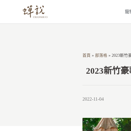
跳
寵
至
主
要
內
容
首頁
»
部落格
»
2023新
2023新
2022-11-04