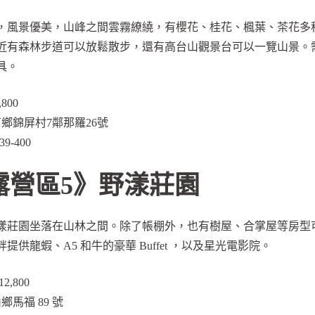
，風景優美，山峰之間雲霧繚繞，有櫻花、桂花、楓葉、茶花多
近有森林步道可以放鬆散步，還有高台山觀景台可以一覽山景。
具。
800
鄉錦屏村7鄰那羅26號
9-400
露營區5》野漾莊園
漾莊園坐落在山林之間。除了帳棚外，也有樹屋、合掌屋等房型
供龍蝦、A5 和牛的豪華 Buffet ，以及星光電影院。
2,800
馬福 89 號