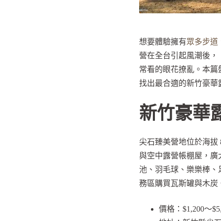
想要體驗擁有
眾多步道
營在全台引起風潮後，
常看的眼花撩亂。本篇
找出最合適的新竹豪華
新竹豪華
尖石臻美營地位於海拔 
與空中露營帳棚屋，廣
池、羽毛球、樂樂棒、
務區購買瓦斯罐與木炭
價格：$1,200～$5,