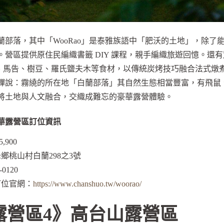
蘭部落，其中「WooRao」是泰雅族語中「肥沃的土地」，除了
。營區提供原住民編織書籤 DIY 課程，親手編織旅遊回憶。還
用刺蔥、馬告、樹豆、羅氏鹽夫木等食材，以傳統炭烤技巧融合法式
蟬說：霧繞的所在地「白蘭部落」其自然生態相當豐富，有飛鼠
將土地與人文融合，交織成難忘的豪華露營體驗。
華露營區訂位資訊
,900
鄉桃山村白蘭298之3號
0120
訂位官網：
https://www.chanshuo.tw/woorao/
露營區4》高台山露營區