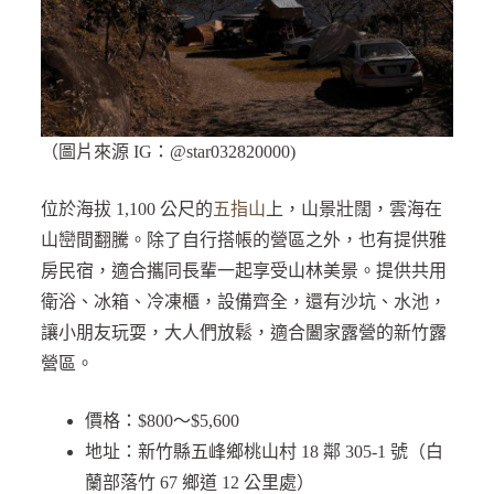
（圖片來源 IG：@star032820000)
位於海拔 1,100 公尺的
五指山
上，山景壯闊，雲海在
山巒間翻騰。除了自行搭帳的營區之外，也有提供雅
房民宿，適合攜同長輩一起享受山林美景。提供共用
衛浴、冰箱、冷凍櫃，設備齊全，還有沙坑、水池，
讓小朋友玩耍，大人們放鬆，適合闔家露營的新竹露
營區。
價格：$800～$5,600
地址：新竹縣五峰鄉桃山村 18 鄰 305-1 號（白
蘭部落竹 67 鄉道 12 公里處）