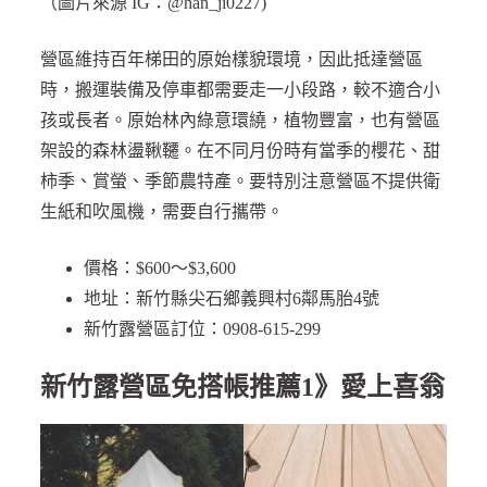
（圖片來源 IG：@han_ji0227)
營區維持百年梯田的原始樣貌環境，因此抵達營區
時，搬運裝備及停車都需要走一小段路，較不適合小
孩或長者。原始林內綠意環繞，植物豐富，也有營區
架設的森林盪鞦韆。在不同月份時有當季的櫻花、甜
柿季、賞螢、季節農特產。要特別注意營區不提供衛
生紙和吹風機，需要自行攜帶。
價格：$600～$3,600
地址：新竹縣尖石鄉義興村6鄰馬胎4號
新竹露營區訂位：0908-615-299
新竹露營區免搭帳推薦1》愛上喜翁