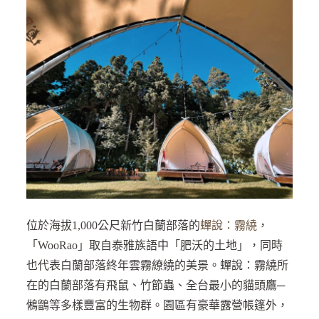
位於海拔1,000公尺新竹白蘭部落的
蟬說：霧繞
，
「WooRao」取自泰雅族語中「肥沃的土地」，同時
也代表白蘭部落終年雲霧繚繞的美景。蟬說：霧繞所
在的白蘭部落有飛鼠、竹節蟲、全台最小的貓頭鷹─
鵂鶹等多樣豐富的生物群。園區有豪華露營帳篷外，