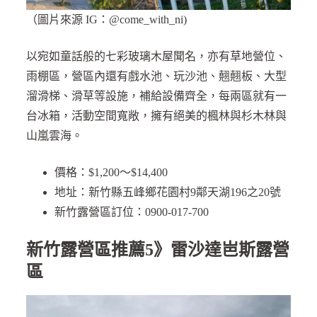
（圖片來源 IG：@come_with_ni)
以宛如童話般的七彩玻璃木屋聞名，亦有草地營位、
雨棚區，營區內還有戲水池、玩沙池、翹翹板、大型
溜滑梯、滑草等設施，補給設備齊全，每兩區就有一
台冰箱，活動空間寬敞，擁有絕美的楓林與杉木林與
山嵐雲海。
價格：$1,200～$14,400
地址：新竹縣五峰鄉花園村9鄰天湖196之20號
新竹露營區訂位：0900-017-700
新竹露營區推薦5》雷沙達岜斯露營
區