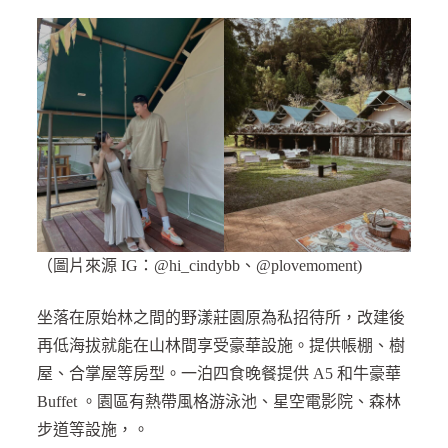
（圖片來源 IG：@hi_cindybb、@plovemoment)
坐落在原始林之間的野漾莊園原為私招待所，改建後
再低海拔就能在山林間享受豪華設施。提供帳棚、樹
屋、合掌屋等房型。一泊四食晚餐提供 A5 和牛豪華
Buffet 。園區有熱帶風格游泳池、星空電影院、森林
步道等設施，。