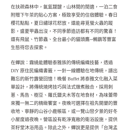
在扶疏森林中，氤氳靉靆，山林間的閒適，一泊二食
附贈下午茶的貼心方案，極致享受的住宿體驗。春日
櫻花點點，夏日繡球花怒放，還能尋覓螢火蟲的蹤
影，盛夏甲蟲出沒，不同季節造訪都有不同的驚喜！
還有飛鼠、竹節蟲、全台最小的貓頭鷹─鵂鶹等豐富
生態待您去探索。
在蟬說：霧繞能體驗泰雅族的傳統編織技藝，透過
DIY 原住民編織書籤，一針一線體驗在地傳統，譜出
難忘的新竹露營回憶！晚餐 Buffet 將泰雅文化融入菜
單設計，將傳統燒烤技巧與法式燉煮融合，採用刺
蔥、馬告、樹豆、羅氏鹽夫木等在地食材，為味蕾帶
來獨一無二的精緻饗宴。夜晚可選擇在祖先開墾的豐
收地、寧靜的山谷小鹿帳區，或一覽山巒夕景的好冬
小屋度過夜晚。營區設有乾淨寬敞的衛浴設施，提供
茶籽堂沐浴用品。除此之外，蟬說更是提供「台灣孟