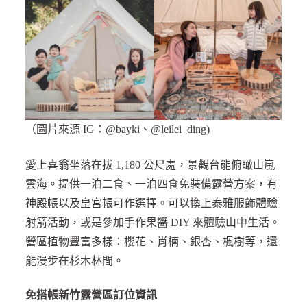
（圖片來源 IG：@bayki、@leilei_ding)
愛上喜翁坐落在拔 1,180 公尺處，景觀台能俯瞰山嵐
雲海。提供一泊二食、一泊四食免裝備露營方案，有
神殿帳以及皇宮帳可作選擇。可以換上泰雅服飾體驗
射箭活動，或是參加手作果醬 DIY 來體驗山中生活。
營區植物豐富多樣：櫻花、肖楠、銀杏、楓樹等，還
能漫步在杉木林間。
免搭帳新竹露營區訂位資訊