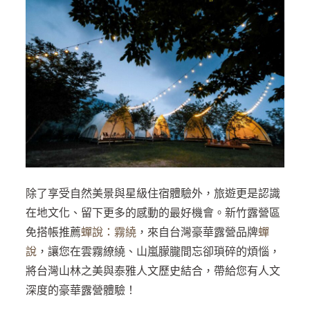
除了享受自然美景與星級住宿體驗外，旅遊更是認識
在地文化、留下更多的感動的最好機會。新竹露營區
免搭帳推薦
蟬說：霧繞
，來自台灣豪華露營品牌
蟬
說
，讓您在雲霧繚繞、山嵐朦朧間忘卻瑣碎的煩惱，
將台灣山林之美與泰雅人文歷史結合，帶給您有人文
深度的豪華露營體驗！