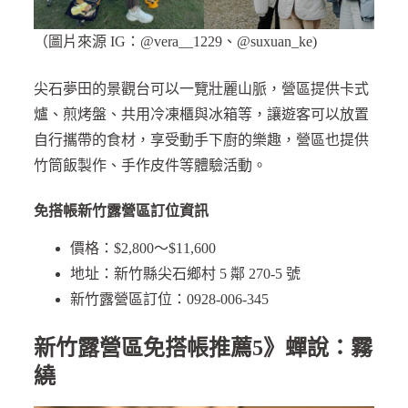
（圖片來源 IG：@vera__1229、@suxuan_ke)
尖石夢田的景觀台可以一覽壯麗山脈，營區提供卡式
爐、煎烤盤、共用冷凍櫃與冰箱等，讓遊客可以放置
自行攜帶的食材，享受動手下廚的樂趣，營區也提供
竹筒飯製作、手作皮件等體驗活動。
免搭帳新竹露營區訂位資訊
價格：$2,800～$11,600
地址：新竹縣尖石鄉村 5 鄰 270-5 號
新竹露營區訂位：0928-006-345
新竹露營區免搭帳推薦5》蟬說：霧
繞