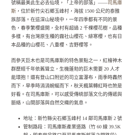
號稱最美此生必去仙境，「上帝的部落」——
司馬庫
斯
，位於新竹尖石鄉玉峰村，海拔 1500 公尺的泰雅
族部落。在這深山秘境中，一年四季都有不同的景
色，春季繁櫻盛開，全村有超過 2 千棵櫻花樹，品種
多樣，有台灣原生種的霧社山櫻花、緋寒櫻，也有日
本品種的山櫻花、八重櫻、吉野櫻等。
而參天巨木也是司馬庫斯的特色景點之一，紅檜神木
群歷經千年依舊聳立，生機蓬勃的巨木需要 20 人才
能環抱！還有登山口附近的司立富瀑布，雨季時轟然
而下，旱季時涓涓蜿蜒而下，秋天楓葉轉紅時也煞是
好看。在司馬庫斯，可以感受傳統部落文化的傳遞與
脈絡，山間部落與自然交織的氣息。
地址：新竹縣尖石鄉玉峰村 14 鄰司馬庫斯 2 號
管制路段：司馬庫斯產業道路（竹 60 線 39.5K