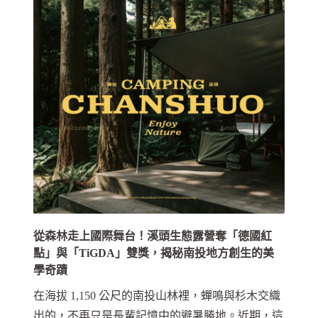
從森林走上國際舞台！溪頭生態露營奪「德國紅
點」與「TiGDA」雙獎，揭秘南投地方創生的美
學奇蹟
在海拔 1,150 公尺的南投山林裡，蟬鳴與杉木交織
出的，不再只是長輩記憶中的避暑勝地。近期，這