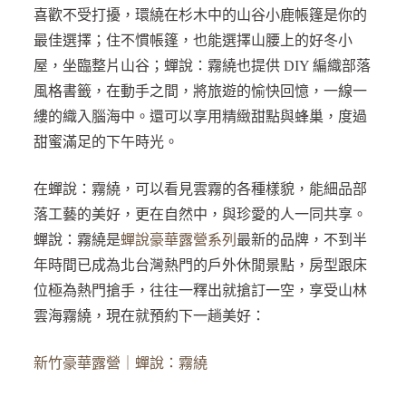
喜歡不受打擾，環繞在杉木中的山谷小鹿帳篷是你的
最佳選擇；住不慣帳篷，也能選擇山腰上的好冬小
屋，坐臨整片山谷；蟬說：霧繞也提供 DIY 編織部落
風格書籤，在動手之間，將旅遊的愉快回憶，一線一
縷的織入腦海中。還可以享用精緻甜點與蜂巢，度過
甜蜜滿足的下午時光。
在蟬說：霧繞，可以看見雲霧的各種樣貌，能細品部
落工藝的美好，更在自然中，與珍愛的人一同共享。
蟬說：霧繞是
蟬說豪華露營系列
最新的品牌，不到半
年時間已成為北台灣熱門的戶外休閒景點，房型跟床
位極為熱門搶手，往往一釋出就搶訂一空，享受山林
雲海霧繞，現在就預約下一趟美好：
新竹豪華露營｜蟬說：霧繞