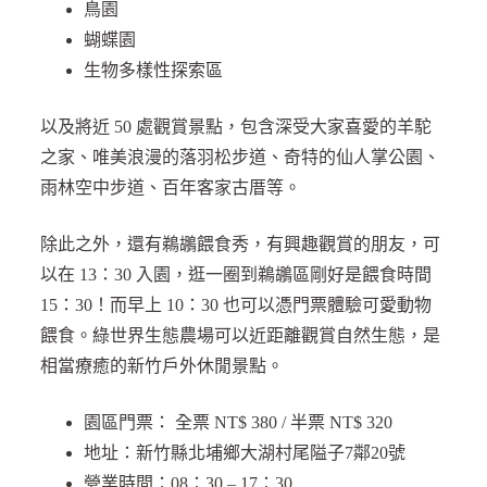
鳥園
蝴蝶園
生物多樣性探索區
以及將近 50 處觀賞景點，包含深受大家喜愛的羊駝
之家、唯美浪漫的落羽松步道、奇特的仙人掌公園、
雨林空中步道、百年客家古厝等。
除此之外，還有鵜鶘餵食秀，有興趣觀賞的朋友，可
以在 13：30 入園，逛一圈到鵜鶘區剛好是餵食時間
15：30！而早上 10：30 也可以憑門票體驗可愛動物
餵食。綠世界生態農場可以近距離觀賞自然生態，是
相當療癒的新竹戶外休閒景點。
園區門票： 全票 NT$ 380 / 半票 NT$ 320
地址：新竹縣北埔鄉大湖村尾隘子7鄰20號
營業時間：08：30 – 17：30