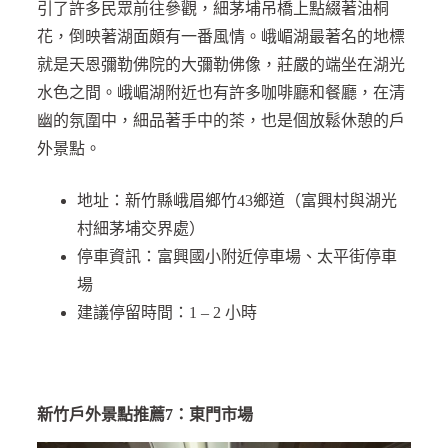
引了許多民眾前往參觀，細茅埔吊橋上點綴著油桐
花，倒映著湖面頗有一番風情。峨嵋湖最著名的地標
就是天恩彌勒佛院的大彌勒佛像，莊嚴的端坐在湖光
水色之間。峨嵋湖附近也有許多咖啡廳和餐廳，在清
幽的氛圍中，細品著手中的茶，也是個放鬆休憩的戶
外景點。
地址：新竹縣峨眉鄉竹43鄉道（富興村與湖光
村細茅埔交界處）
停車資訊：富興國小附近停車場、太平街停車
場
建議停留時間：1 – 2 小時
新竹戶外景點推薦7：東門市場