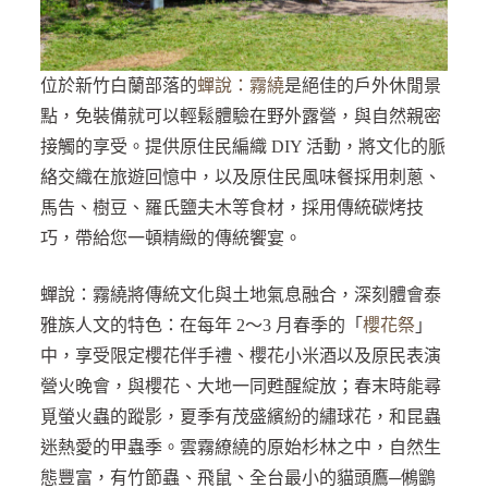
位於新竹白蘭部落的
蟬說：霧繞
是絕佳的戶外休閒景
點，免裝備就可以輕鬆體驗在野外露營，與自然親密
接觸的享受。提供原住民編織 DIY 活動，將文化的脈
絡交織在旅遊回憶中，以及原住民風味餐採用刺蔥、
馬告、樹豆、羅氏鹽夫木等食材，採用傳統碳烤技
巧，帶給您一頓精緻的傳統饗宴。
蟬說：霧繞將傳統文化與土地氣息融合，深刻體會泰
雅族人文的特色：在每年 2～3 月春季的「
櫻花祭
」
中，享受限定櫻花伴手禮、櫻花小米酒以及原民表演
營火晚會，與櫻花、大地一同甦醒綻放；春末時能尋
覓螢火蟲的蹤影，夏季有茂盛繽紛的繡球花，和昆蟲
迷熱愛的甲蟲季。雲霧繚繞的原始杉林之中，自然生
態豐富，有竹節蟲、飛鼠、全台最小的貓頭鷹─鵂鶹