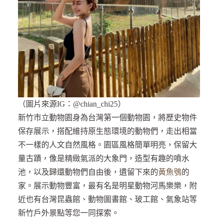
（圖片來源IG：@chian_chi25）
新竹市立動物園身為台灣第一個動物園，將歷史物件
保存展示，搭配維持原生態環境的動物們，走出相當
不一樣的人文自然風格。園區風格簡單明亮，保留大
量古蹟，像是精緻氣派的大象門，造型有趣的噴水
池，以及歸還動物們自由後，遺留下來的
黃魚鴞
的
家。展示動物豐富，最有名是明星動物河馬樂樂，附
近也有台灣昆蟲館、動物圖書館、玻工館、氣象站等
新竹戶外景點等您一同探索。