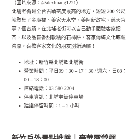
（圖片來源：@alexhuang1221）
北埔老街是全台古蹟密度最高的地方，短短 200 公尺
就聚集了金廣福、姜家天水堂、姜阿新故宅、慈天宮
等 7 個古蹟。在北埔老街可以自己動手體驗客家擂
茶，以及品嘗香甜軟糯的石柿餅，客家傳統文化底蘊
濃厚，喜歡客家文化的朋友別錯過囉！
地址：新竹縣北埔鄉北埔街
營業時間：平日09：30 – 17：30 / 週六、日08：
00 – 18：00
連絡電話：03-580-2204
停車資訊：北埔老街停車場
建議停留時間：1 – 2 小時
新竹戶外景點推薦｜豪華露營蟬