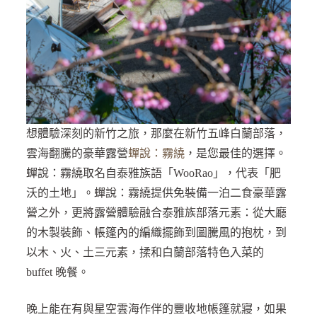
想體驗深刻的新竹之旅，那麼在新竹五峰白蘭部落，
雲海翻騰的豪華露營
蟬說：霧繞
，是您最佳的選擇。
蟬說：霧繞取名自泰雅族語「WooRao」，代表「肥
沃的土地」。蟬說：霧繞提供免裝備一泊二食豪華露
營之外，更將露營體驗融合泰雅族部落元素：從大廳
的木製裝飾、帳篷內的編織擺飾到圖騰風的抱枕，到
以木、火、土三元素，揉和白蘭部落特色入菜的
buffet 晚餐。
晚上能在有與星空雲海作伴的豐收地帳篷就寢，如果