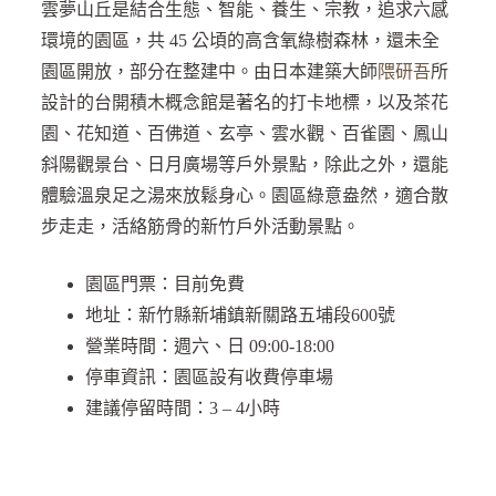
雲夢山丘是結合生態、智能、養生、宗教，追求六感
環境的園區，共 45 公頃的高含氧綠樹森林，還未全
園區開放，部分在整建中。由日本建築大師
隈研吾
所
設計的台開積木概念館是著名的打卡地標，以及茶花
園、花知道、百佛道、玄亭、雲水觀、百雀園、鳳山
斜陽觀景台、日月廣場等戶外景點，除此之外，還能
體驗溫泉足之湯來放鬆身心。園區綠意盎然，適合散
步走走，活絡筋骨的新竹戶外活動景點。
園區門票：目前免費
地址：新竹縣新埔鎮新關路五埔段600號
營業時間：週六、日 09:00-18:00
停車資訊：園區設有收費停車場
建議停留時間：3 – 4小時