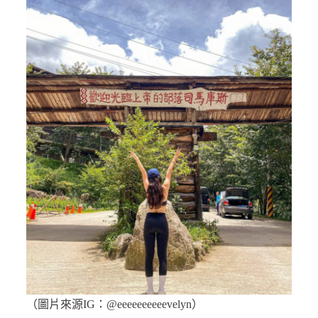
（圖片來源IG：@eeeeeeeeeevelyn）