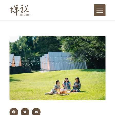
跳
至
主
要
內
容