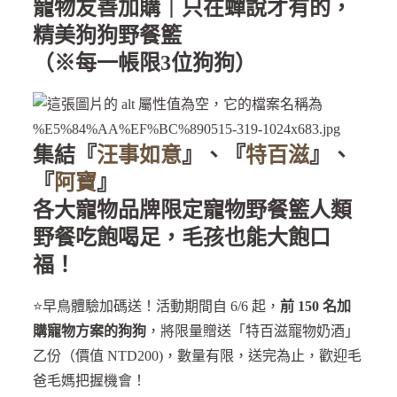
寵物友善加購｜只在蟬說才有的，
精美狗狗野餐籃
（※每一帳限3位狗狗）
集結『
汪事如意
』、『
特百滋
』、
『
阿寶
』
各大寵物品牌限定寵物野餐籃人類
野餐吃飽喝足，毛孩也能大飽口
福
！
⭐️早鳥體驗加碼送！活動期間自 6/6 起，
前 150 名加
購寵物方案的狗狗
，將限量贈送「特百滋寵物奶酒」
乙份（價值 NTD200)，數量有限，送完為止，歡迎毛
爸毛媽把握機會！