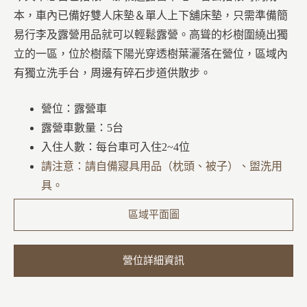
本，車內已備好雙人床墊＆單人上下舖床墊，只需準備簡
易行李及露營用品就可以輕鬆露營。
高聳的杉樹圍繞出獨
立的一區，位於樹蔭下陽光穿透樹葉灑落在營位，區域內
有獨立洗手台，周邊有碎石步道供散步。
營位：露營車
露營車數量：5台
入住人數：每台車可入住2~4位
請注意：請自備寢具用品（枕頭、被子）、盥洗用
具。
區域平面圖
營位詳細資訊