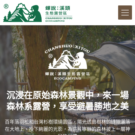
沉浸在原始森林景觀中，來一場
森林系露營，享受避暑勝地之美
百年落羽松和台灣杉樹環繞園區，陽光透過樹林的縫隙灑落
在大地上，投下絢麗的光影，為這片寧靜的森林披上一層神