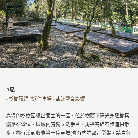
A區
#杉樹環繞 #近停車場 #些許聲音影響
高聳的杉樹圍繞出獨立的一區，位於樹蔭下陽光穿透樹葉
灑落在營位，區域內有獨立洗手台，周邊有碎石步道供散
步，鄰近溪頭收費第一停車場(會有些許聲音影響，請自行