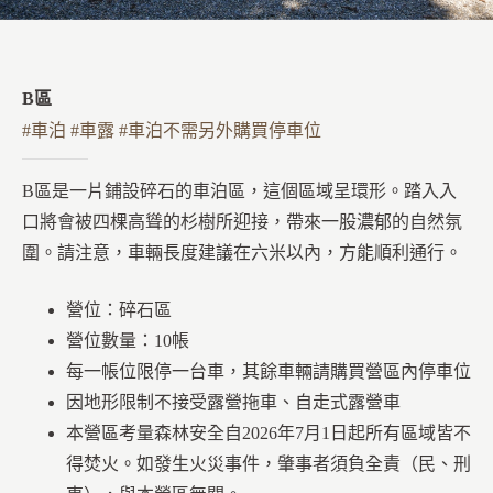
B區
#車泊 #車露 #車泊不需另外購買停車位
B區是一片鋪設碎石的車泊區，這個區域呈環形。踏入入
口將會被四棵高聳的杉樹所迎接，帶來一股濃郁的自然氛
圍。請注意，車輛長度建議在六米以內，方能順利通行。
營位：碎石區
營位數量：10帳
每一帳位限停一台車，其餘車輛請購買營區內停車位
因地形限制不接受露營拖車、自走式露營車
本營區考量森林安全自2026年7月1日起所有區域皆不
得焚火。如發生火災事件，肇事者須負全責（民、刑