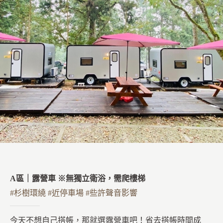
A區｜露營車 ※無獨立衛浴，需爬樓梯
#杉樹環繞 #近停車場 #些許聲音影響
今天不想自己搭帳，那就選露營車吧！省去搭帳時間成