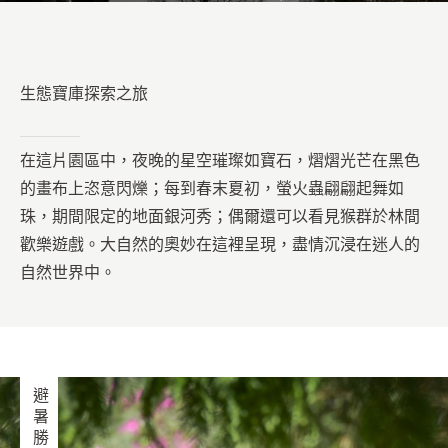
生態寶庫探索之旅
在這片園區中，夜晚的星空璀璨如寶石，熠熠光芒在黑色
的畫布上恣意閃爍；每到春末夏初，螢火蟲翩翩起舞如
珠，期間限定的地面銀河秀；偶爾還可以看見猴群於林間
歡樂遊戲。大自然的奧妙在這裡呈現，盡情沉浸在迷人的
自然世界中。
避暑勝地