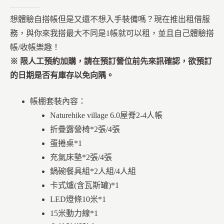
想體驗自搭帳但是又還不想入手裝備嗎？現在推出租借服
務，與你來我搭最大不同是1帳就可以租，並且自己體驗搭
帳/收帳樂趣！
※ 限人工預約加購，請在預訂營位前先來訊確認，欲預訂
的日期是否有庫存以免向隅。
帳棚套裝內容：
Naturehike village 6.0屋脊2-4人帳
折疊露營椅*2張/4張
蛋捲桌*1
充氣床墊*2張/4張
鍋碗餐具組*2人組/4人組
卡式爐(含瓦斯罐)*1
LED燈條10米*1
15米動力線*1