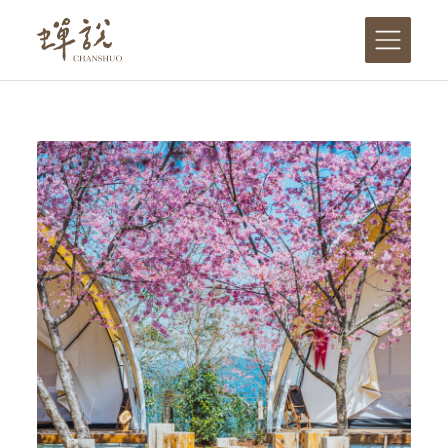
跳
至
主
要
內
容