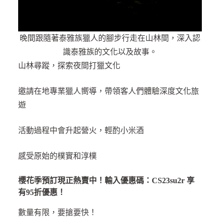
晚間跟隨著泰雅族獵人的腳步行走在山林間，深入認
識泰雅族的文化以及故事。
山林尋蹤，探索夜間打獵文化
邀請在地專業獵人嚮導，帶領客人們體驗深度文化旅
遊
活動過程中會升起營火，輕酌小米酒
感受原始的樸實和淳樸
櫻花季預訂現正熱賣中！輸入優惠碼：CS23su2r 享
有95折優惠！
數量有限，要搶要快！