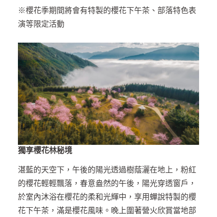
※櫻花季期間將會有特製的櫻花下午茶、部落特色表
演等限定活動
獨享櫻花林秘境
湛藍的天空下，午後的陽光透過樹蔭灑在地上，粉紅
的櫻花輕輕飄落，春意盎然的午後，陽光穿透窗戶，
於室內沐浴在櫻花的柔和光輝中，享用蟬說特製的櫻
花下午茶，滿是櫻花風味。晚上圍著營火欣賞當地部