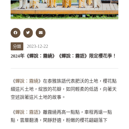
2023-12-22
分類
2024年《蟬說：霧繞》《蟬說：霧語》限定櫻花季！
《
蟬說：霧繞
》在泰雅族語代表肥沃的土地，櫻花點
綴這片土地，綻放的花瓣，如同輕柔的低語，向著天
空述說著這片土地的故事。
《
蟬說：霧語
》離霧繞再高一點點，車程再遠一點
點，雲層翻湧，閑靜舒適，粉嫩的櫻花翩翩落下